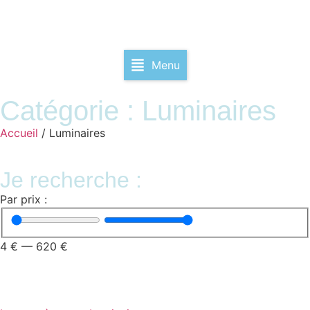
Menu
Catégorie : Luminaires
Accueil
/ Luminaires
Je recherche :
Par prix :
4
€
—
620
€