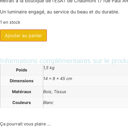
Retrait à la boutique de l’ESAT de Chaumont (7 rue Paul Amp
Un luminaire engagé, au service du beau et du durable.
1 en stock
Ajouter au panier
Informations complémentaires sur le produ
1,5 kg
Poids
14 × 8 × 45 cm
Dimensions
Matéraux
Bois, Tissus
Couleurs
Blanc
Ça pourrait vous plaire ...