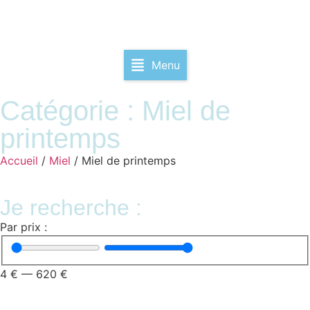
Menu
Catégorie : Miel de
printemps
Accueil
/
Miel
/ Miel de printemps
Je recherche :
Par prix :
4
€
—
620
€