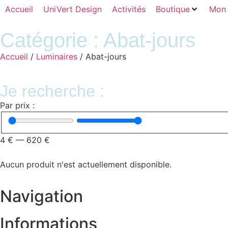
Accueil
UniVert Design
Activités
Boutique
Mon
Catégorie : Abat-jours
Accueil
/
Luminaires
/ Abat-jours
Je recherche :
Par prix :
4
€
—
620
€
Aucun produit n'est actuellement disponible.
Navigation
Informations