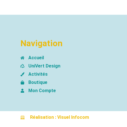
Navigation
Accueil
UniVert Design
Activités
Boutique
Mon Compte
Réalisation : Visuel Infocom