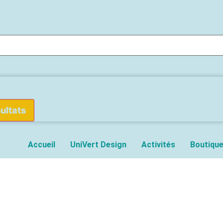
sultats
Accueil
UniVert Design
Activités
Boutiqu