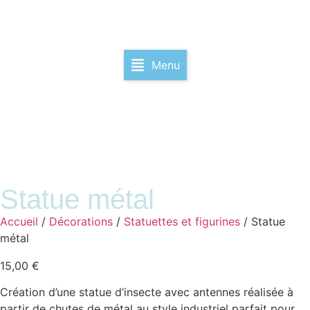
Menu
Statue métal
Accueil
/
Décorations
/
Statuettes et figurines
/ Statue
métal
15,00
€
Création d’une statue d’insecte avec antennes réalisée à
partir de chutes de métal au style industriel parfait pour