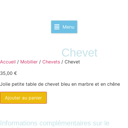
Menu
Chevet
Accueil
/
Mobilier
/
Chevets
/ Chevet
35,00
€
Jolie petite table de chevet bleu en marbre et en chêne
Ajouter au panier
Informations complémentaires sur le