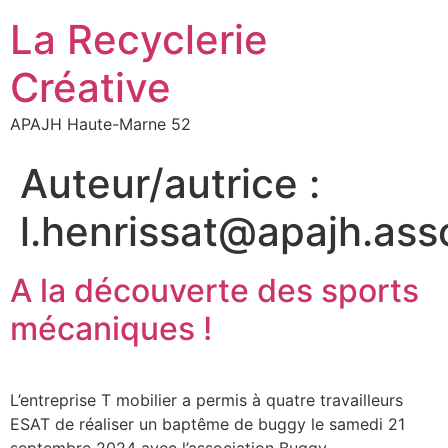
La Recyclerie
Créative
APAJH Haute-Marne 52
Auteur/autrice :
l.henrissat@apajh.asso
A la découverte des sports
mécaniques !
L’entreprise T mobilier a permis à quatre travailleurs
ESAT de réaliser un baptême de buggy le samedi 21